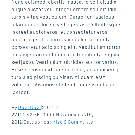
Nunc euismod lobortis massa, id sollicitudin
augue auctor vel. Integer ornare sollicitudin
turpis vitae vestibulum. Curabitur faucibus
ullamcorper lorem sed egestas. Pellentesque
laoreet auctor eros, et consectetur eros
auctor eget. Lorem ipsum dolor sit amet,
consectetur adipiscing elit. Vestibulum tortor
nisi, egestas eget molestie tincidunt, tempus
sed justo. Vestibulum ultricies auctor varius.
Fusce consequat tincidunt dui, ac adipiscing
turpis adipiscing pulvinar. Aliquam erat
volutpat. Vivamus eleifend rhoncus nulla in
laoreet.
By
Dev1 Dev1
|
2012-11-
27T14:42:55+00:00
November 27th,
2012
|
Categories:
Misc
|
0 Comments